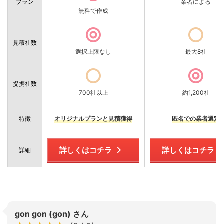
プラン
業者による
無料で作成
見積社数
選択上限なし
最大8社
提携社数
700社以上
約1,200社
特徴
オリジナルプランと見積獲得
匿名での業者選定
詳しくはコチラ
詳しくはコチラ
詳細
gon gon (gon) さん