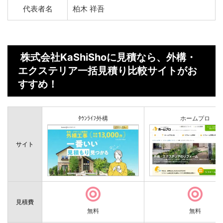
代表者名
柏木 祥吾
株式会社KaShiShoに見積なら、外構・
エクステリア一括見積り比較サイトがお
すすめ！
ﾀｳﾝﾗｲﾌ外構
ホームプロ
サイト
見積費
無料
無料