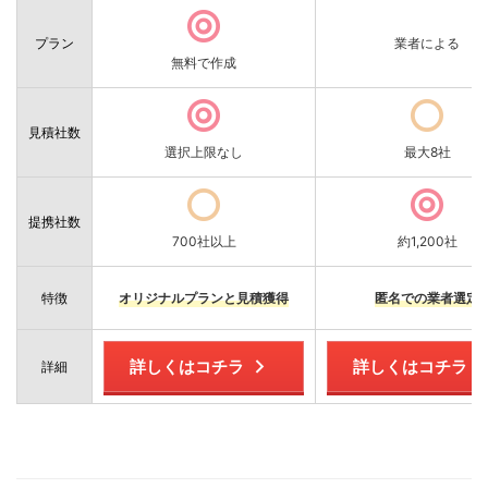
プラン
業者による
無料で作成
見積社数
選択上限なし
最大8社
提携社数
700社以上
約1,200社
特徴
オリジナルプランと見積獲得
匿名での業者選定
詳しくはコチラ
詳しくはコチラ
詳細