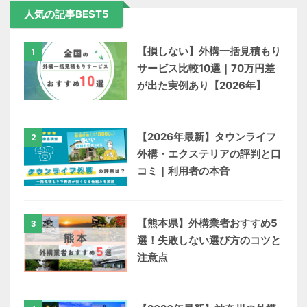
人気の記事BEST5
【損しない】外構一括見積もり
1
サービス比較10選｜70万円差
が出た実例あり【2026年】
【2026年最新】タウンライフ
2
外構・エクステリアの評判と口
コミ｜利用者の本音
【熊本県】外構業者おすすめ5
3
選！失敗しない選び方のコツと
注意点