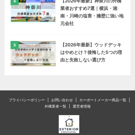
【2026年最新】神奈川の外構
4
業者おすすめ7選｜横浜・湘
南・川崎の塩害・擁壁に強い地
元会社
【2026年最新】ウッドデッキ
5
はやめとけ？後悔した5つの理
由と失敗しない選び方
プライバシーポリシー
お問い合わせ
カーポートメーカー商品一覧
外構業者一覧
運営者情報