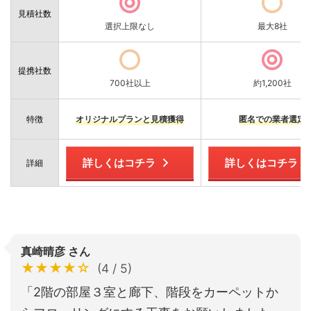
見積社数
選択上限なし
最大8社
提携社数
700社以上
約1,200社
特徴
オリジナルプランと見積獲得
匿名での業者選定
詳しくはコチラ
詳しくはコチラ
詳細
真崎晴彦 さん
★★★★☆
(4 / 5)
「2階の部屋３室と廊下、階段をカーペットか