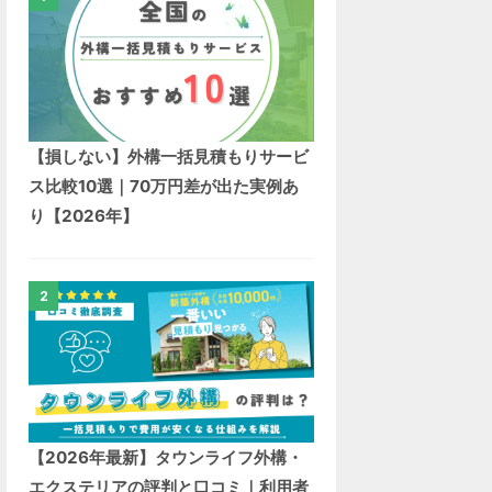
業者による
業者による
業者による
対応外
【損しない】外構一括見積もりサービ
選択上限なし
最大3社
最大5社
最大5社
ス比較10選｜70万円差が出た実例あ
り【2026年】
2
約1,000社
約500社
約300社
約1,000
較
専任のコンシェ
厳選された優良
地元優良工務店
公正・中立
ルジュ
店
の比較
コミ評価
【2026年最新】タウンライフ外構・
エクステリアの評判と口コミ｜利用者