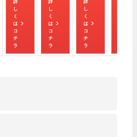
詳
詳
詳
詳
し
し
し
し
く
く
く
く
は
は
は
は
コ
コ
コ
コ
チ
チ
チ
チ
ラ
ラ
ラ
ラ