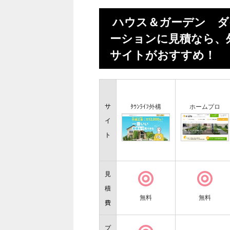
ハウス＆ガーデン 
ーションに見積なら、
サイトがおすすめ
サ
ﾀｳﾝﾗｲﾌ外構
ホームプロ
イ
ト
見
積
無料
無料
費
プ