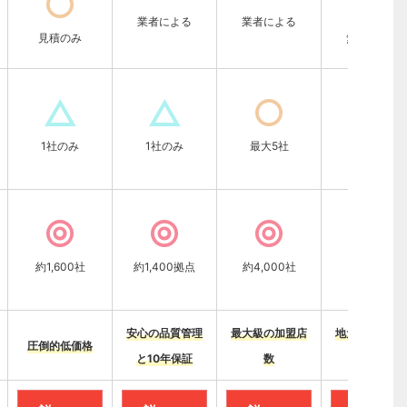
業者による
業者による
見積のみ
無料で作成
1社のみ
1社のみ
最大5社
最大4社
約1,600社
約1,400拠点
約4,000社
約500社
安心の品質管理
最大級の加盟店
地元に強い比
圧倒的低価格
と10年保証
数
サイト