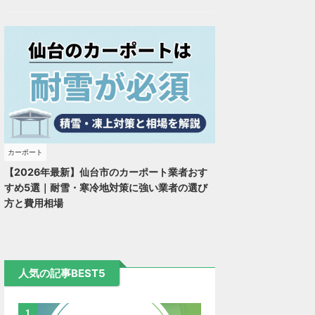
外構・エクステ
較
リフォームガイ
ハウジングバザ
リフォーム
リアパートナー
カーポート
ド
ール
ナビ
ズ
【2026年最新】仙台市のカーポート業者おす
すめ5選｜耐雪・寒冷地対策に強い業者の選び
方と費用相場
無料
無料
無料
無料
人気の記事BEST5
1