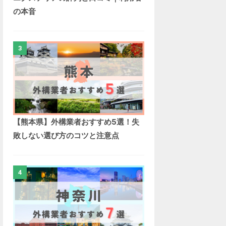
詳
詳
詳
詳
の本音
し
し
し
し
く
く
く
く
は
は
は
は
3
コ
コ
コ
コ
チ
チ
チ
チ
ラ
ラ
ラ
ラ
【熊本県】外構業者おすすめ5選！失
敗しない選び方のコツと注意点
4