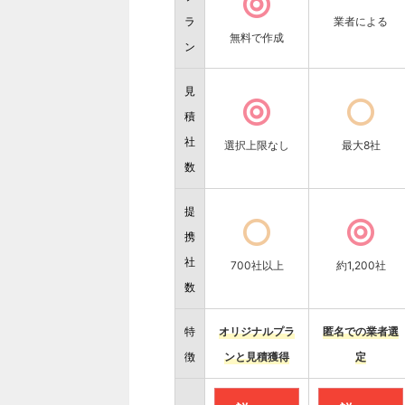
ラ
業者による
無料で作成
ン
見
積
社
選択上限なし
最大8社
数
提
携
社
700社以上
約1,200社
数
特
オリジナルプラ
匿名での業者選
徴
ンと見積獲得
定