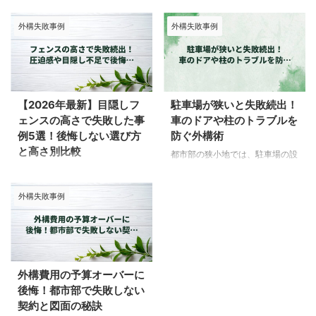
しかし、素材選びやデザインを重
素です。 しかし、センサーライ
外構失敗事例
外構失敗事例
視するあまり、メンテナンスの手
トの誤作動や虫の発生、さらには
間を見落とすケースが少なくあり
電気代の増加といった悩みを抱え
ません。 例えば、色あせや変色
るケースが少なくありません。
が目立つ素材は見た目を損ねるだ
夜間の子供の帰宅時や遊び場の照
けでなく、害虫の発生や清掃の手
明が明るすぎて近隣に迷惑をかけ
間が増える原因にもなります。
ることも、後悔につながる要因で
【2026年最新】目隠しフ
駐車場が狭いと失敗続出！
特に冬場は寒さで屋外の作業が億
す。 実際、調査によると新築外
ェンスの高さで失敗した事
車のドアや柱のトラブルを
劫になりがちです。 この記事で
構で後悔を感じた人は多く、照明
例5選！後悔しない選び方
防ぐ外構術
は、子供の成長に合わせた外構選
に関する失敗もその一部であるこ
と高さ別比較
びや、オフシーズン価格を活用し
とが分かります。 この冬はオフ
都市部の狭小地では、駐車場の設
た賢い計画について解説します。
シーズン価格を利用して、適切な
計が悩みの種。カーポートの柱が
「せっかくフェンスを立てたの
外構費を抑えた結果、数年後に後
照明計画を立てるチャンス。 こ
車の出し入れを邪魔する。自転車
に、隣から丸見えのまま…」 外構
悔しているという声も話題になっ
の記事では、よくある失敗例とそ
外構失敗事例
やバイク置き場が干渉して不便。
工事が終わった後にこんな後悔を
ており、無理のない選択がカギ ...
の回避策を子育て世帯向けに詳し
荷物の積み下ろしに苦労する。
している方、実は少なくありませ
...
こうした問題は、設計段階での配
ん。費用も時間もかけたのに、高
慮不足が原因だ。さらに、来客用
さひとつの判断ミスで台無しにな
の駐車スペースがないことで気ま
ってしまうケースを、私たちはこ
ずい思いをするケースも。 限ら
れまでたくさん見てきました。し
外構費用の予算オーバーに
れた土地を最大限に活かす工夫が
かも、失敗に気づくのはたいてい
後悔！都市部で失敗しない
カギ。この記事では、よくある失
工事が終わってから。そのときに
契約と図面の秘訣
敗例とその対策を具体的に解説す
はもう、やり直しに追加費用がか