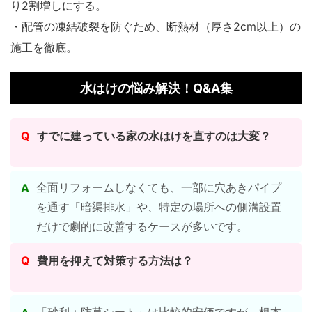
り2割増しにする。
・配管の凍結破裂を防ぐため、断熱材（厚さ2cm以上）の
施工を徹底。
水はけの悩み解決！Q&A集
Q
すでに建っている家の水はけを直すのは大変？
全面リフォームしなくても、一部に穴あきパイプ
A
を通す「暗渠排水」や、特定の場所への側溝設置
だけで劇的に改善するケースが多いです。
Q
費用を抑えて対策する方法は？