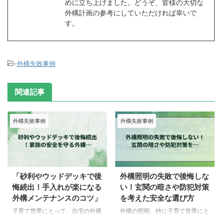
めに立ち上げました。どうぞ、皆様の大切な
外構計画の参考にしていただければ幸いで
す。
-
外構失敗事例
関連記事
外構失敗事例
外構失敗事例
「砂利やウッドデッキで後
外構照明の失敗で後悔しな
悔続出！手入れが楽になる
い！玄関の暗さや防犯対策
外構メンテナンスのコツ」
を考えた安全な選び方
子育て世帯にとって、自宅の外構
外構の照明、特に子育て世帯にと
は安全性や利便性が重要です。
っては安全性や利便性が重要な要