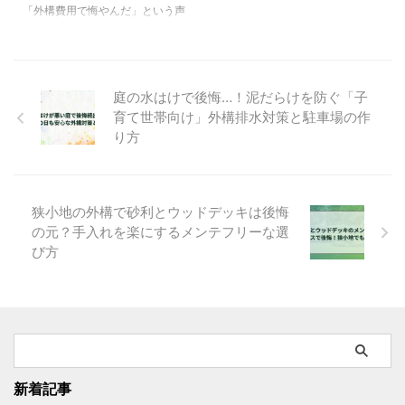
る。狭い敷地でも快適な駐車場を
「外構費用で悔やんだ」という声
かってしまいます。 特に子育て
目指そう。 イメージ画像 狭い駐
は都市部の狭小地では特に多いも
中のご家庭では、安全面・プライ
車場で起きた後悔事例集 後悔例
のです。追加工事やローン返済の
バシー・庭の開放感という三つを
①カーポートの柱が車のドアに
負担、安価すぎる施工による品質
同時に満たす必要があって、これ
干渉 カーポートを設置したもの
問題など、失敗の原因はさまざ
がなかなか難しい。「もう少し高
庭の水はけで後悔…！泥だらけを防ぐ「子
...
ま。中でも限られたスペースゆえ
くすればよかった」「高くしすぎ
育て世帯向け」外構排水対策と駐車場の作
の設計ミスは、日々の生活に直結
...
り方
する深刻な問題です。本記事で
は、冬のオフシーズンを活用した
賢い予算調整や、見積もり比較の
重要性を具体的に解説します。加
えて、最新の調査結果から見えて
狭小地の外構で砂利とウッドデッキは後悔
きた都市型外構工事の傾向にも触
の元？手入れを楽にするメンテフリーな選
れ、失敗を防ぐためのポイントを
び方
提案します。狭小地でも安心して
暮らせる外構設計のコツがわかる
1本です。 イメージ画像 狭小地で
...
新着記事