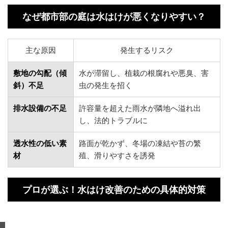
なぜ都市部の庭は水はけが悪くなりやすい？
主な原因
発生するリスク
敷地の勾配（傾
水が滞留し、植栽の根腐れや悪臭、害
斜）不足
虫の発生を招く
排水設備の不足
許容量を超えた雨水が隣地へ溢れ出
し、法的トラブルに
透水性の低い素
路面が乾かず、冬場の凍結や苔の繁
材
殖、滑りやすさを誘発
プロが選ぶ！水はけ改善のための具体的対策