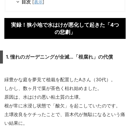
目次
[
表示
]
実録！狭小地で水はけが悪化して起きた「4つ
の悲劇」
1. 憧れのガーデニングが全滅…「根腐れ」の代償
緑豊かな庭を夢見て植栽を配置したAさん（30代）。
しかし、数ヶ月で葉が茶色く枯れ始めました。
原因は、水はけの悪い粘土質の土壌。
根が常に水浸し状態で「酸欠」を起こしていたのです。
土壌改良をケチったことで、苗木代が無駄になるという痛
い結果に。