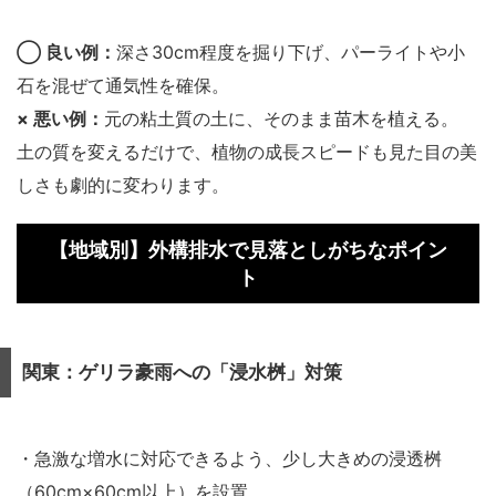
◯ 良い例：
深さ30cm程度を掘り下げ、パーライトや小
石を混ぜて通気性を確保。
× 悪い例：
元の粘土質の土に、そのまま苗木を植える。
土の質を変えるだけで、植物の成長スピードも見た目の美
しさも劇的に変わります。
【地域別】外構排水で見落としがちなポイン
ト
関東：ゲリラ豪雨への「浸水桝」対策
・急激な増水に対応できるよう、少し大きめの浸透桝
（60cm×60cm以上）を設置。