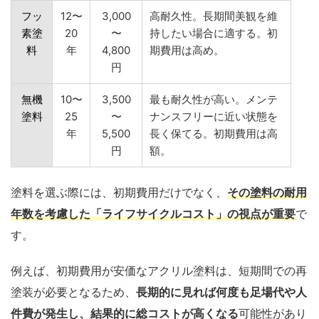
フッ
12〜
3,000
高耐久性。長期間美観を維
素塗
20
〜
持したい場合に適する。初
料
年
4,800
期費用は高め。
円
無機
10〜
3,500
最も耐久性が高い。メンテ
塗料
25
〜
ナンスフリーに近い状態を
年
5,500
長く保てる。初期費用は高
円
額。
塗料を選ぶ際には、初期費用だけでなく、
その塗料の耐用
年数を考慮した「ライフサイクルコスト」の視点が重要
で
す。
例えば、初期費用が安価なアクリル塗料は、短期間での再
塗装が必要となるため、
長期的に見れば何度も足場代や人
件費が発生し、結果的に総コストが高くなる
可能性があり